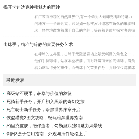
揭开卡迪达克神秘魅力的面纱
是一些别有用心的势力为了实现其不可告人的目的，秘密设立
的进行生物武器研发和试验的地方，这些所谓的“工厂”，披着
在广袤而神秘的自然世界中,有一个鲜为人知却充满独特魅力
科学研究的外衣，实则干着违背人道、危害全球的勾当。 从
的地方——卡迪达克，它宛如一颗被岁月遗忘在角落的璀璨明
历史上看,生物武器的使用曾经给人类带来过惨痛的教训，在
珠，静静地散发着属于自己的光芒，等待着勇敢的探索者去揭
战争时期，某些国家就曾利用细菌、病毒...
开它那神秘的面纱。 卡迪达克位于一片偏远的地域,那里有着
击球手，精准与冷静的首要任务艺术
复杂多样的地形地貌，高耸入云的山脉连绵起伏，像是大自然
用巨手堆砌而成的巍峨屏障，山峰上终年积雪不化，在阳光的
在棒球的世界里，击球手无疑是赛场上最受瞩目的角色之一，
照耀下闪耀着刺眼的银光，仿佛是大自然赐予这片土地的皇
他们手持球棒，站在本垒板前，面对呼啸而来的高速球，肩负
冠，而山脚下，则是一片郁郁葱葱的森林，森林里树木种类繁
着为球队得分的重任，而击球手的首要任务，并非仅仅是将球
多，高大的乔木遮天蔽日，阳光只能透过枝叶的缝隙...
击出，而是在每一次击球过程中,完美融合精准与冷静。 精
最近发表
准，是击球手的核心技能，棒球比赛中，投手投出的球速度、
轨迹各不相同，有快速直球、变化莫测的曲线球，还有刁钻的
高级钻石硬币，奢华与价值的象征
滑球，击球手需要在极短的时间内，准确判断球的速度、方向
死骑新手任务，开启初入黑暗的奇幻之旅
和落点，然后调整自己的击球动作，这不仅要求击球手具备出
色的视力和反应能力,更需要大量的训练来培养对球...
死亡骑士新手任务，暗黑世界序章开启
侠盗猎魔2图文攻略，畅玩暗黑世界指南
约里克皮肤，陪伴逝者，勾勒游戏独特魅力风景线
剑网3盒子使用指南，外观与插件轻松上手