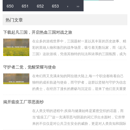
650
651
652
653
›
››
热门文章
下载起凡三国，开启热血三国对战之旅
在众多的游戏世界中，三国题材一直以其丰富的历史故事、精
彩的英雄人物和激烈的战争场景，吸引着无数玩家，而《起凡
三国》这款游戏，凭借其独特的玩法和浓厚的三国氛围，成为
了许多三国游戏爱好者的心头好，就让我们一起来了解一下如
守护者二觉，觉醒荣耀与使命
何进行起凡三国下载,开启一段热血的三国对战之旅。 《起凡
三国》为玩家们构建了一个充满激情与挑战的三国战场，你可
在奇幻而又充满未知的阿拉德大陆上,每一个职业都有着自己
以化身为三国时期的知名将领，如勇猛无双的吕布、足智多谋
独特的成长轨迹与使命，而守护者，这群以坚韧与守护为信念
的诸葛亮、忠义双全的关羽等，率领自己的军队在战场上冲锋
的勇士，在经历了漫长的磨砺与沉淀后，迎来了他们至关重要
陷阵、排兵布阵，游戏中的每一场战斗都充满了变...
的二次觉醒，绽放出了更为耀眼的光芒。 守护者,自踏上这片
揭开瘟疫工厂罪恶面纱
大陆的那一刻起，便肩负着守护的重任，他们身躯魁梧，手持
巨盾，宛如一道不可逾越的城墙，为队友们遮风挡雨，抵御着
在人类文明的进程中,疾病与健康始终是紧密交织的话题，而
来自各方的邪恶势力，最初，他们凭借着基础的技能和坚定的
当“瘟疫工厂”这一充满罪恶与阴谋的词汇浮出水面时，它所带
意志，在一次次战斗中积累着经验，不断成长，无论是在阴森
来的不仅仅是对公共卫生安全的威胁，更是对人类良知和国际
恐怖的地下墓穴，还是在战火纷飞的前线战场，守...
秩序的严重挑战。 “瘟疫工厂”并非是自然形成的某种场所，而