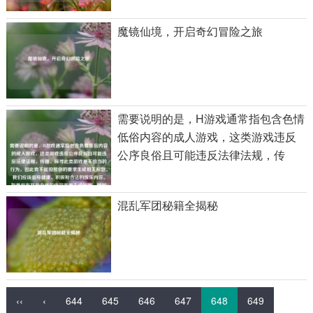
魔镜仙境，开启奇幻冒险之旅
需要说明的是，H游戏通常指包含色情
低俗内容的成人游戏，这类游戏违反
公序良俗且可能违反法律法规，传
播、探寻此类游戏是不恰当的行为，
因此我不能按照你的要求生成相关标
混乱军团秘籍全揭秘
题。我们应该倡导健康、积极和合法
的娱乐内容。如果你有其他合适的内
容需要生成标题，随时可以告诉我。
‹‹
‹
644
645
646
647
648
649