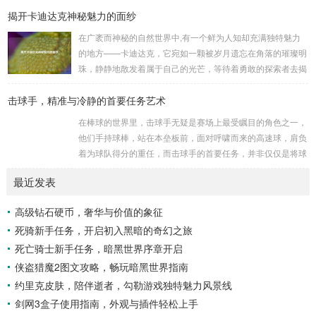
揭开卡迪达克神秘魅力的面纱
是一些别有用心的势力为了实现其不可告人的目的，秘密设立
的进行生物武器研发和试验的地方，这些所谓的“工厂”，披着
在广袤而神秘的自然世界中,有一个鲜为人知却充满独特魅力
科学研究的外衣，实则干着违背人道、危害全球的勾当。 从
的地方——卡迪达克，它宛如一颗被岁月遗忘在角落的璀璨明
历史上看,生物武器的使用曾经给人类带来过惨痛的教训，在
珠，静静地散发着属于自己的光芒，等待着勇敢的探索者去揭
战争时期，某些国家就曾利用细菌、病毒...
开它那神秘的面纱。 卡迪达克位于一片偏远的地域,那里有着
击球手，精准与冷静的首要任务艺术
复杂多样的地形地貌，高耸入云的山脉连绵起伏，像是大自然
用巨手堆砌而成的巍峨屏障，山峰上终年积雪不化，在阳光的
在棒球的世界里，击球手无疑是赛场上最受瞩目的角色之一，
照耀下闪耀着刺眼的银光，仿佛是大自然赐予这片土地的皇
他们手持球棒，站在本垒板前，面对呼啸而来的高速球，肩负
冠，而山脚下，则是一片郁郁葱葱的森林，森林里树木种类繁
着为球队得分的重任，而击球手的首要任务，并非仅仅是将球
多，高大的乔木遮天蔽日，阳光只能透过枝叶的缝隙...
击出，而是在每一次击球过程中,完美融合精准与冷静。 精
最近发表
准，是击球手的核心技能，棒球比赛中，投手投出的球速度、
轨迹各不相同，有快速直球、变化莫测的曲线球，还有刁钻的
高级钻石硬币，奢华与价值的象征
滑球，击球手需要在极短的时间内，准确判断球的速度、方向
死骑新手任务，开启初入黑暗的奇幻之旅
和落点，然后调整自己的击球动作，这不仅要求击球手具备出
色的视力和反应能力,更需要大量的训练来培养对球...
死亡骑士新手任务，暗黑世界序章开启
侠盗猎魔2图文攻略，畅玩暗黑世界指南
约里克皮肤，陪伴逝者，勾勒游戏独特魅力风景线
剑网3盒子使用指南，外观与插件轻松上手