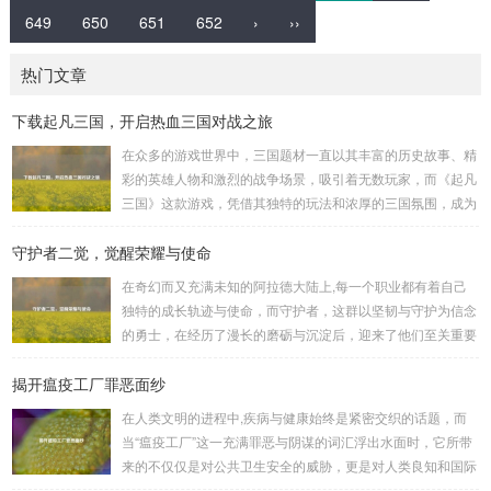
649
650
651
652
›
››
热门文章
下载起凡三国，开启热血三国对战之旅
在众多的游戏世界中，三国题材一直以其丰富的历史故事、精
彩的英雄人物和激烈的战争场景，吸引着无数玩家，而《起凡
三国》这款游戏，凭借其独特的玩法和浓厚的三国氛围，成为
了许多三国游戏爱好者的心头好，就让我们一起来了解一下如
守护者二觉，觉醒荣耀与使命
何进行起凡三国下载,开启一段热血的三国对战之旅。 《起凡
三国》为玩家们构建了一个充满激情与挑战的三国战场，你可
在奇幻而又充满未知的阿拉德大陆上,每一个职业都有着自己
以化身为三国时期的知名将领，如勇猛无双的吕布、足智多谋
独特的成长轨迹与使命，而守护者，这群以坚韧与守护为信念
的诸葛亮、忠义双全的关羽等，率领自己的军队在战场上冲锋
的勇士，在经历了漫长的磨砺与沉淀后，迎来了他们至关重要
陷阵、排兵布阵，游戏中的每一场战斗都充满了变...
的二次觉醒，绽放出了更为耀眼的光芒。 守护者,自踏上这片
揭开瘟疫工厂罪恶面纱
大陆的那一刻起，便肩负着守护的重任，他们身躯魁梧，手持
巨盾，宛如一道不可逾越的城墙，为队友们遮风挡雨，抵御着
在人类文明的进程中,疾病与健康始终是紧密交织的话题，而
来自各方的邪恶势力，最初，他们凭借着基础的技能和坚定的
当“瘟疫工厂”这一充满罪恶与阴谋的词汇浮出水面时，它所带
意志，在一次次战斗中积累着经验，不断成长，无论是在阴森
来的不仅仅是对公共卫生安全的威胁，更是对人类良知和国际
恐怖的地下墓穴，还是在战火纷飞的前线战场，守...
秩序的严重挑战。 “瘟疫工厂”并非是自然形成的某种场所，而