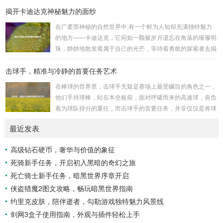
揭开卡迪达克神秘魅力的面纱
是一些别有用心的势力为了实现其不可告人的目的，秘密设立
的进行生物武器研发和试验的地方，这些所谓的“工厂”，披着
在广袤而神秘的自然世界中,有一个鲜为人知却充满独特魅力
科学研究的外衣，实则干着违背人道、危害全球的勾当。 从
的地方——卡迪达克，它宛如一颗被岁月遗忘在角落的璀璨明
历史上看,生物武器的使用曾经给人类带来过惨痛的教训，在
珠，静静地散发着属于自己的光芒，等待着勇敢的探索者去揭
战争时期，某些国家就曾利用细菌、病毒...
开它那神秘的面纱。 卡迪达克位于一片偏远的地域,那里有着
击球手，精准与冷静的首要任务艺术
复杂多样的地形地貌，高耸入云的山脉连绵起伏，像是大自然
用巨手堆砌而成的巍峨屏障，山峰上终年积雪不化，在阳光的
在棒球的世界里，击球手无疑是赛场上最受瞩目的角色之一，
照耀下闪耀着刺眼的银光，仿佛是大自然赐予这片土地的皇
他们手持球棒，站在本垒板前，面对呼啸而来的高速球，肩负
冠，而山脚下，则是一片郁郁葱葱的森林，森林里树木种类繁
着为球队得分的重任，而击球手的首要任务，并非仅仅是将球
多，高大的乔木遮天蔽日，阳光只能透过枝叶的缝隙...
击出，而是在每一次击球过程中,完美融合精准与冷静。 精
最近发表
准，是击球手的核心技能，棒球比赛中，投手投出的球速度、
轨迹各不相同，有快速直球、变化莫测的曲线球，还有刁钻的
高级钻石硬币，奢华与价值的象征
滑球，击球手需要在极短的时间内，准确判断球的速度、方向
死骑新手任务，开启初入黑暗的奇幻之旅
和落点，然后调整自己的击球动作，这不仅要求击球手具备出
色的视力和反应能力,更需要大量的训练来培养对球...
死亡骑士新手任务，暗黑世界序章开启
侠盗猎魔2图文攻略，畅玩暗黑世界指南
约里克皮肤，陪伴逝者，勾勒游戏独特魅力风景线
剑网3盒子使用指南，外观与插件轻松上手