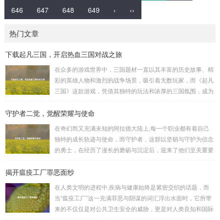
646
647
648
649
›
››
热门文章
下载起凡三国，开启热血三国对战之旅
在众多的游戏世界中，三国题材一直以其丰富的历史故事、精
彩的英雄人物和激烈的战争场景，吸引着无数玩家，而《起凡
三国》这款游戏，凭借其独特的玩法和浓厚的三国氛围，成为
了许多三国游戏爱好者的心头好，就让我们一起来了解一下如
守护者二觉，觉醒荣耀与使命
何进行起凡三国下载,开启一段热血的三国对战之旅。 《起凡
三国》为玩家们构建了一个充满激情与挑战的三国战场，你可
在奇幻而又充满未知的阿拉德大陆上,每一个职业都有着自己
以化身为三国时期的知名将领，如勇猛无双的吕布、足智多谋
独特的成长轨迹与使命，而守护者，这群以坚韧与守护为信念
的诸葛亮、忠义双全的关羽等，率领自己的军队在战场上冲锋
的勇士，在经历了漫长的磨砺与沉淀后，迎来了他们至关重要
陷阵、排兵布阵，游戏中的每一场战斗都充满了变...
的二次觉醒，绽放出了更为耀眼的光芒。 守护者,自踏上这片
揭开瘟疫工厂罪恶面纱
大陆的那一刻起，便肩负着守护的重任，他们身躯魁梧，手持
巨盾，宛如一道不可逾越的城墙，为队友们遮风挡雨，抵御着
在人类文明的进程中,疾病与健康始终是紧密交织的话题，而
来自各方的邪恶势力，最初，他们凭借着基础的技能和坚定的
当“瘟疫工厂”这一充满罪恶与阴谋的词汇浮出水面时，它所带
意志，在一次次战斗中积累着经验，不断成长，无论是在阴森
来的不仅仅是对公共卫生安全的威胁，更是对人类良知和国际
恐怖的地下墓穴，还是在战火纷飞的前线战场，守...
秩序的严重挑战。 “瘟疫工厂”并非是自然形成的某种场所，而