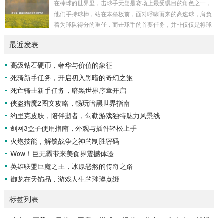
在棒球的世界里，击球手无疑是赛场上最受瞩目的角色之一，
照耀下闪耀着刺眼的银光，仿佛是大自然赐予这片土地的皇
他们手持球棒，站在本垒板前，面对呼啸而来的高速球，肩负
冠，而山脚下，则是一片郁郁葱葱的森林，森林里树木种类繁
着为球队得分的重任，而击球手的首要任务，并非仅仅是将球
多，高大的乔木遮天蔽日，阳光只能透过枝叶的缝隙...
击出，而是在每一次击球过程中,完美融合精准与冷静。 精
最近发表
准，是击球手的核心技能，棒球比赛中，投手投出的球速度、
轨迹各不相同，有快速直球、变化莫测的曲线球，还有刁钻的
高级钻石硬币，奢华与价值的象征
滑球，击球手需要在极短的时间内，准确判断球的速度、方向
死骑新手任务，开启初入黑暗的奇幻之旅
和落点，然后调整自己的击球动作，这不仅要求击球手具备出
色的视力和反应能力,更需要大量的训练来培养对球...
死亡骑士新手任务，暗黑世界序章开启
侠盗猎魔2图文攻略，畅玩暗黑世界指南
约里克皮肤，陪伴逝者，勾勒游戏独特魅力风景线
剑网3盒子使用指南，外观与插件轻松上手
火炮技能，解锁战争之神的制胜密码
Wow！巨无霸带来美食界震撼体验
英雄联盟巨魔之王，冰原恶煞的传奇之路
御龙在天饰品，游戏人生的璀璨点缀
标签列表