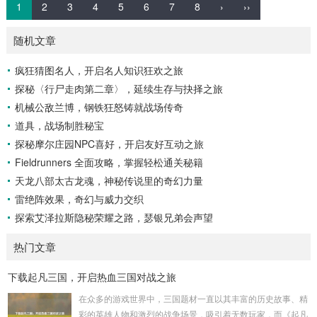
1
2
3
4
5
6
7
8
›
››
随机文章
疯狂猜图名人，开启名人知识狂欢之旅
探秘〈行尸走肉第二章〉，延续生存与抉择之旅
机械公敌兰博，钢铁狂怒铸就战场传奇
道具，战场制胜秘宝
探秘摩尔庄园NPC喜好，开启友好互动之旅
Fieldrunners 全面攻略，掌握轻松通关秘籍
天龙八部太古龙魂，神秘传说里的奇幻力量
雷绝阵效果，奇幻与威力交织
探索艾泽拉斯隐秘荣耀之路，瑟银兄弟会声望
热门文章
下载起凡三国，开启热血三国对战之旅
在众多的游戏世界中，三国题材一直以其丰富的历史故事、精
彩的英雄人物和激烈的战争场景，吸引着无数玩家，而《起凡