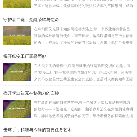
三国》这款游戏，凭借其独特的玩法和浓厚的三国氛围，成为
了许多三国游戏爱好者的心头好，就让我们一起来了解一下如
守护者二觉，觉醒荣耀与使命
何进行起凡三国下载,开启一段热血的三国对战之旅。 《起凡
三国》为玩家们构建了一个充满激情与挑战的三国战场，你可
在奇幻而又充满未知的阿拉德大陆上,每一个职业都有着自己
以化身为三国时期的知名将领，如勇猛无双的吕布、足智多谋
独特的成长轨迹与使命，而守护者，这群以坚韧与守护为信念
的诸葛亮、忠义双全的关羽等，率领自己的军队在战场上冲锋
的勇士，在经历了漫长的磨砺与沉淀后，迎来了他们至关重要
陷阵、排兵布阵，游戏中的每一场战斗都充满了变...
的二次觉醒，绽放出了更为耀眼的光芒。 守护者,自踏上这片
揭开瘟疫工厂罪恶面纱
大陆的那一刻起，便肩负着守护的重任，他们身躯魁梧，手持
巨盾，宛如一道不可逾越的城墙，为队友们遮风挡雨，抵御着
在人类文明的进程中,疾病与健康始终是紧密交织的话题，而
来自各方的邪恶势力，最初，他们凭借着基础的技能和坚定的
当“瘟疫工厂”这一充满罪恶与阴谋的词汇浮出水面时，它所带
意志，在一次次战斗中积累着经验，不断成长，无论是在阴森
来的不仅仅是对公共卫生安全的威胁，更是对人类良知和国际
恐怖的地下墓穴，还是在战火纷飞的前线战场，守...
秩序的严重挑战。 “瘟疫工厂”并非是自然形成的某种场所，而
揭开卡迪达克神秘魅力的面纱
是一些别有用心的势力为了实现其不可告人的目的，秘密设立
的进行生物武器研发和试验的地方，这些所谓的“工厂”，披着
在广袤而神秘的自然世界中,有一个鲜为人知却充满独特魅力
科学研究的外衣，实则干着违背人道、危害全球的勾当。 从
的地方——卡迪达克，它宛如一颗被岁月遗忘在角落的璀璨明
历史上看,生物武器的使用曾经给人类带来过惨痛的教训，在
珠，静静地散发着属于自己的光芒，等待着勇敢的探索者去揭
战争时期，某些国家就曾利用细菌、病毒...
开它那神秘的面纱。 卡迪达克位于一片偏远的地域,那里有着
击球手，精准与冷静的首要任务艺术
复杂多样的地形地貌，高耸入云的山脉连绵起伏，像是大自然
用巨手堆砌而成的巍峨屏障，山峰上终年积雪不化，在阳光的