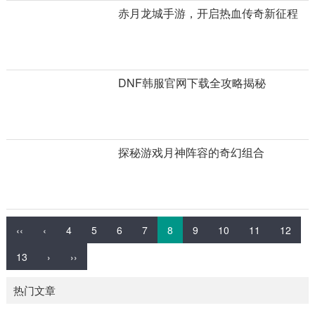
赤月龙城手游，开启热血传奇新征程
DNF韩服官网下载全攻略揭秘
探秘游戏月神阵容的奇幻组合
‹‹
‹
4
5
6
7
8
9
10
11
12
13
›
››
热门文章