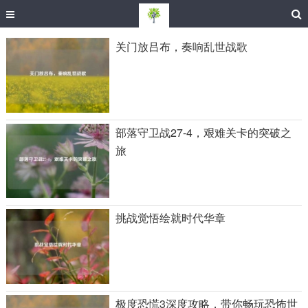
关门放吕布，奏响乱世战歌
部落守卫战27-4，艰难关卡的突破之
旅
挑战觉悟绘就时代华章
极度恐慌3深度攻略，带你畅玩恐怖世