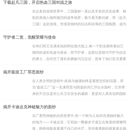
下载起凡三国，开启热血三国对战之旅
在众多的游戏世界中，三国题材一直以其丰富的历史故事、精
彩的英雄人物和激烈的战争场景，吸引着无数玩家，而《起凡
三国》这款游戏，凭借其独特的玩法和浓厚的三国氛围，成为
了许多三国游戏爱好者的心头好，就让我们一起来了解一下如
守护者二觉，觉醒荣耀与使命
何进行起凡三国下载,开启一段热血的三国对战之旅。 《起凡
三国》为玩家们构建了一个充满激情与挑战的三国战场，你可
在奇幻而又充满未知的阿拉德大陆上,每一个职业都有着自己
以化身为三国时期的知名将领，如勇猛无双的吕布、足智多谋
独特的成长轨迹与使命，而守护者，这群以坚韧与守护为信念
的诸葛亮、忠义双全的关羽等，率领自己的军队在战场上冲锋
的勇士，在经历了漫长的磨砺与沉淀后，迎来了他们至关重要
陷阵、排兵布阵，游戏中的每一场战斗都充满了变...
的二次觉醒，绽放出了更为耀眼的光芒。 守护者,自踏上这片
揭开瘟疫工厂罪恶面纱
大陆的那一刻起，便肩负着守护的重任，他们身躯魁梧，手持
巨盾，宛如一道不可逾越的城墙，为队友们遮风挡雨，抵御着
在人类文明的进程中,疾病与健康始终是紧密交织的话题，而
来自各方的邪恶势力，最初，他们凭借着基础的技能和坚定的
当“瘟疫工厂”这一充满罪恶与阴谋的词汇浮出水面时，它所带
意志，在一次次战斗中积累着经验，不断成长，无论是在阴森
来的不仅仅是对公共卫生安全的威胁，更是对人类良知和国际
恐怖的地下墓穴，还是在战火纷飞的前线战场，守...
秩序的严重挑战。 “瘟疫工厂”并非是自然形成的某种场所，而
揭开卡迪达克神秘魅力的面纱
是一些别有用心的势力为了实现其不可告人的目的，秘密设立
的进行生物武器研发和试验的地方，这些所谓的“工厂”，披着
在广袤而神秘的自然世界中,有一个鲜为人知却充满独特魅力
科学研究的外衣，实则干着违背人道、危害全球的勾当。 从
的地方——卡迪达克，它宛如一颗被岁月遗忘在角落的璀璨明
历史上看,生物武器的使用曾经给人类带来过惨痛的教训，在
珠，静静地散发着属于自己的光芒，等待着勇敢的探索者去揭