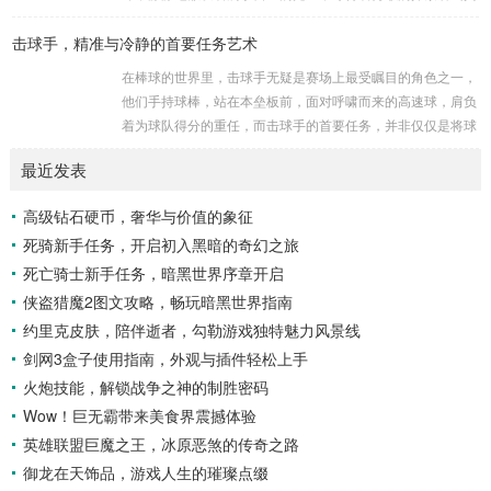
战争时期，某些国家就曾利用细菌、病毒...
开它那神秘的面纱。 卡迪达克位于一片偏远的地域,那里有着
击球手，精准与冷静的首要任务艺术
复杂多样的地形地貌，高耸入云的山脉连绵起伏，像是大自然
用巨手堆砌而成的巍峨屏障，山峰上终年积雪不化，在阳光的
在棒球的世界里，击球手无疑是赛场上最受瞩目的角色之一，
照耀下闪耀着刺眼的银光，仿佛是大自然赐予这片土地的皇
他们手持球棒，站在本垒板前，面对呼啸而来的高速球，肩负
冠，而山脚下，则是一片郁郁葱葱的森林，森林里树木种类繁
着为球队得分的重任，而击球手的首要任务，并非仅仅是将球
多，高大的乔木遮天蔽日，阳光只能透过枝叶的缝隙...
击出，而是在每一次击球过程中,完美融合精准与冷静。 精
最近发表
准，是击球手的核心技能，棒球比赛中，投手投出的球速度、
轨迹各不相同，有快速直球、变化莫测的曲线球，还有刁钻的
高级钻石硬币，奢华与价值的象征
滑球，击球手需要在极短的时间内，准确判断球的速度、方向
死骑新手任务，开启初入黑暗的奇幻之旅
和落点，然后调整自己的击球动作，这不仅要求击球手具备出
色的视力和反应能力,更需要大量的训练来培养对球...
死亡骑士新手任务，暗黑世界序章开启
侠盗猎魔2图文攻略，畅玩暗黑世界指南
约里克皮肤，陪伴逝者，勾勒游戏独特魅力风景线
剑网3盒子使用指南，外观与插件轻松上手
火炮技能，解锁战争之神的制胜密码
Wow！巨无霸带来美食界震撼体验
英雄联盟巨魔之王，冰原恶煞的传奇之路
御龙在天饰品，游戏人生的璀璨点缀