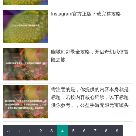
Instagram官方正版下载完整攻略
幽城幻剑录全攻略，开启奇幻武侠冒
险之旅
需注意的是，你提供的内容本身就是
标题，若按内容核心延续，以下标题
供你参考，，公益手游无限元宝噱头
暗藏陷阱，务必警惕！
‹‹
‹
1
2
3
4
5
6
7
8
9