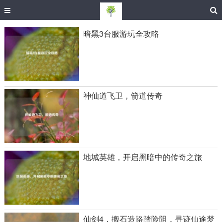
暗黑3台服游玩全攻略
神仙道飞卫，箭道传奇
地城英雄，开启黑暗中的传奇之旅
仙剑4，搬石造路踏险阻，寻迹仙途梦