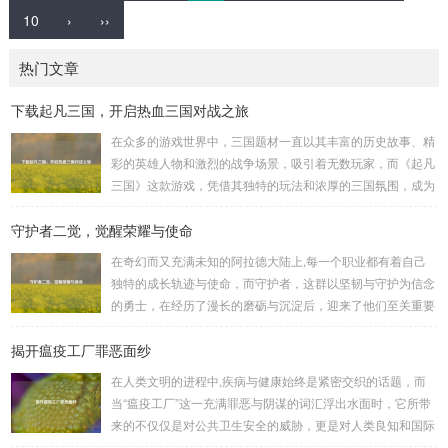
10
›
››
热门文章
下载起凡三国，开启热血三国对战之旅
在众多的游戏世界中，三国题材一直以其丰富的历史故事、精
彩的英雄人物和激烈的战争场景，吸引着无数玩家，而《起凡
三国》这款游戏，凭借其独特的玩法和浓厚的三国氛围，成为
了许多三国游戏爱好者的心头好，就让我们一起来了解一下如
守护者二觉，觉醒荣耀与使命
何进行起凡三国下载,开启一段热血的三国对战之旅。 《起凡
三国》为玩家们构建了一个充满激情与挑战的三国战场，你可
在奇幻而又充满未知的阿拉德大陆上,每一个职业都有着自己
以化身为三国时期的知名将领，如勇猛无双的吕布、足智多谋
独特的成长轨迹与使命，而守护者，这群以坚韧与守护为信念
的诸葛亮、忠义双全的关羽等，率领自己的军队在战场上冲锋
的勇士，在经历了漫长的磨砺与沉淀后，迎来了他们至关重要
陷阵、排兵布阵，游戏中的每一场战斗都充满了变...
的二次觉醒，绽放出了更为耀眼的光芒。 守护者,自踏上这片
揭开瘟疫工厂罪恶面纱
大陆的那一刻起，便肩负着守护的重任，他们身躯魁梧，手持
巨盾，宛如一道不可逾越的城墙，为队友们遮风挡雨，抵御着
在人类文明的进程中,疾病与健康始终是紧密交织的话题，而
来自各方的邪恶势力，最初，他们凭借着基础的技能和坚定的
当“瘟疫工厂”这一充满罪恶与阴谋的词汇浮出水面时，它所带
意志，在一次次战斗中积累着经验，不断成长，无论是在阴森
来的不仅仅是对公共卫生安全的威胁，更是对人类良知和国际
恐怖的地下墓穴，还是在战火纷飞的前线战场，守...
秩序的严重挑战。 “瘟疫工厂”并非是自然形成的某种场所，而