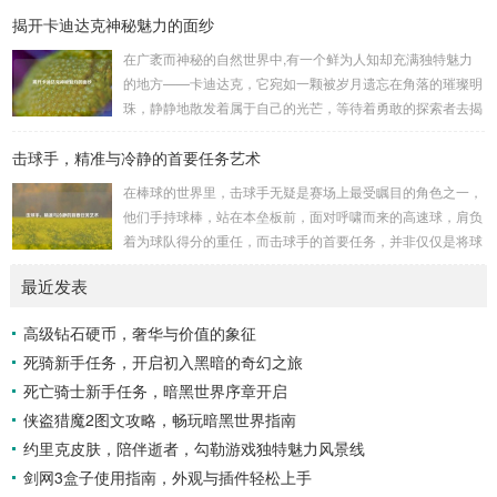
揭开卡迪达克神秘魅力的面纱
是一些别有用心的势力为了实现其不可告人的目的，秘密设立
的进行生物武器研发和试验的地方，这些所谓的“工厂”，披着
在广袤而神秘的自然世界中,有一个鲜为人知却充满独特魅力
科学研究的外衣，实则干着违背人道、危害全球的勾当。 从
的地方——卡迪达克，它宛如一颗被岁月遗忘在角落的璀璨明
历史上看,生物武器的使用曾经给人类带来过惨痛的教训，在
珠，静静地散发着属于自己的光芒，等待着勇敢的探索者去揭
战争时期，某些国家就曾利用细菌、病毒...
开它那神秘的面纱。 卡迪达克位于一片偏远的地域,那里有着
击球手，精准与冷静的首要任务艺术
复杂多样的地形地貌，高耸入云的山脉连绵起伏，像是大自然
用巨手堆砌而成的巍峨屏障，山峰上终年积雪不化，在阳光的
在棒球的世界里，击球手无疑是赛场上最受瞩目的角色之一，
照耀下闪耀着刺眼的银光，仿佛是大自然赐予这片土地的皇
他们手持球棒，站在本垒板前，面对呼啸而来的高速球，肩负
冠，而山脚下，则是一片郁郁葱葱的森林，森林里树木种类繁
着为球队得分的重任，而击球手的首要任务，并非仅仅是将球
多，高大的乔木遮天蔽日，阳光只能透过枝叶的缝隙...
击出，而是在每一次击球过程中,完美融合精准与冷静。 精
最近发表
准，是击球手的核心技能，棒球比赛中，投手投出的球速度、
轨迹各不相同，有快速直球、变化莫测的曲线球，还有刁钻的
高级钻石硬币，奢华与价值的象征
滑球，击球手需要在极短的时间内，准确判断球的速度、方向
死骑新手任务，开启初入黑暗的奇幻之旅
和落点，然后调整自己的击球动作，这不仅要求击球手具备出
色的视力和反应能力,更需要大量的训练来培养对球...
死亡骑士新手任务，暗黑世界序章开启
侠盗猎魔2图文攻略，畅玩暗黑世界指南
约里克皮肤，陪伴逝者，勾勒游戏独特魅力风景线
剑网3盒子使用指南，外观与插件轻松上手