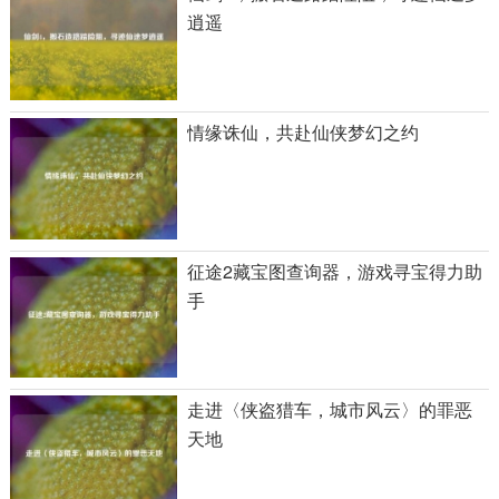
逍遥
情缘诛仙，共赴仙侠梦幻之约
征途2藏宝图查询器，游戏寻宝得力助
手
走进〈侠盗猎车，城市风云〉的罪恶
天地