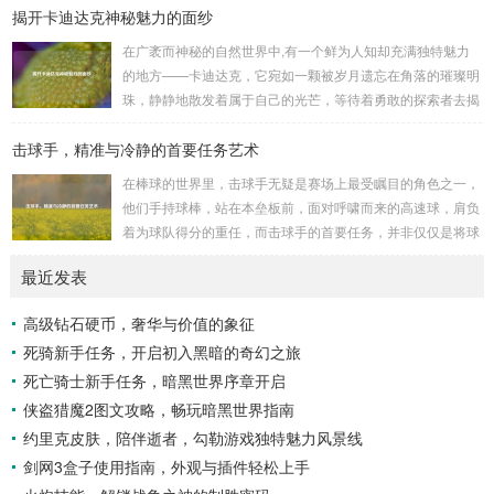
揭开卡迪达克神秘魅力的面纱
是一些别有用心的势力为了实现其不可告人的目的，秘密设立
的进行生物武器研发和试验的地方，这些所谓的“工厂”，披着
在广袤而神秘的自然世界中,有一个鲜为人知却充满独特魅力
科学研究的外衣，实则干着违背人道、危害全球的勾当。 从
的地方——卡迪达克，它宛如一颗被岁月遗忘在角落的璀璨明
历史上看,生物武器的使用曾经给人类带来过惨痛的教训，在
珠，静静地散发着属于自己的光芒，等待着勇敢的探索者去揭
战争时期，某些国家就曾利用细菌、病毒...
开它那神秘的面纱。 卡迪达克位于一片偏远的地域,那里有着
击球手，精准与冷静的首要任务艺术
复杂多样的地形地貌，高耸入云的山脉连绵起伏，像是大自然
用巨手堆砌而成的巍峨屏障，山峰上终年积雪不化，在阳光的
在棒球的世界里，击球手无疑是赛场上最受瞩目的角色之一，
照耀下闪耀着刺眼的银光，仿佛是大自然赐予这片土地的皇
他们手持球棒，站在本垒板前，面对呼啸而来的高速球，肩负
冠，而山脚下，则是一片郁郁葱葱的森林，森林里树木种类繁
着为球队得分的重任，而击球手的首要任务，并非仅仅是将球
多，高大的乔木遮天蔽日，阳光只能透过枝叶的缝隙...
击出，而是在每一次击球过程中,完美融合精准与冷静。 精
最近发表
准，是击球手的核心技能，棒球比赛中，投手投出的球速度、
轨迹各不相同，有快速直球、变化莫测的曲线球，还有刁钻的
高级钻石硬币，奢华与价值的象征
滑球，击球手需要在极短的时间内，准确判断球的速度、方向
死骑新手任务，开启初入黑暗的奇幻之旅
和落点，然后调整自己的击球动作，这不仅要求击球手具备出
色的视力和反应能力,更需要大量的训练来培养对球...
死亡骑士新手任务，暗黑世界序章开启
侠盗猎魔2图文攻略，畅玩暗黑世界指南
约里克皮肤，陪伴逝者，勾勒游戏独特魅力风景线
剑网3盒子使用指南，外观与插件轻松上手