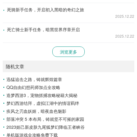
死骑新手任务，开启初入黑暗的奇幻之旅
2025.12.22
死亡骑士新手任务，暗黑世界序章开启
2025.12.22
浏览更多
随机文章
迅猛追击之路，铸就辉煌篇章
QQ自由幻想药师加点全攻略
造梦西游3，宠物抓捕攻略秘籍大揭秘
梦幻西游结拜，虚拟江湖中的情谊羁绊
疾风之刃血妖姬，暗夜血色魅影
部落冲突 5 本布局，铸就坚不可摧的家园
2023妲己新皮肤九尾狐梦幻降临王者峡谷
单机版游戏全攻略免费下载