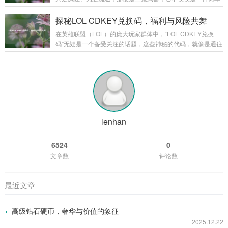
家初入游戏，那些基础的饰品或许只能提供一些微不足道的属
的装备，更是玩家们在游戏征程中的荣耀象征,是实力的具象化
性加成，但它们却是玩家踏上征程的起点，陪伴着玩家在新手
体现。 二觉武器往往伴随着角色的二次觉醒而出现，当玩家历
探秘LOL CDKEY兑换码，福利与风险共舞
村蹒跚学步,逐渐熟悉这个陌生而又充满魅力的...
经千辛万苦，将角色培养到一定阶段，解锁二次觉醒的那一
在英雄联盟（LOL）的庞大玩家群体中，“LOL CDKEY兑换
刻，二觉武器就如同神秘宝藏一般，在游戏的迷雾中逐渐露出
码”无疑是一个备受关注的话题，这些神秘的代码，就像是通往
它的锋芒，它的出现，标志着角色进入了一个全新的境界,拥有
游戏宝藏世界的钥匙，吸引着无数玩家去追寻和探索。 CDKE
了更强大的能力和更独特的玩法。 从外观上来看，二觉武器无
Y兑换码,就是一串由字母和数字组成的代码，玩家可以在英雄
疑是游戏美术设计的精华所在，每一把二觉...
联盟官方指定的兑换页面输入这些代码，从而获得各种游戏内
的奖励，这些奖励可谓丰富多彩，从稀有的英雄皮肤、珍贵的
英雄角色，到各种游戏道具和加成，应有尽有，对于玩家而
言，一个有效的CDKEY兑换码就像是一份意外之喜，能让他们
在游戏中获得更多的乐趣和优势...
lenhan
6524
0
文章数
评论数
最近文章
高级钻石硬币，奢华与价值的象征
2025.12.22