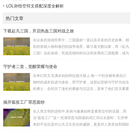
LOL孙悟空符文搭配深度全解析
热门文章
下载起凡三国，开启热血三国对战之旅
在众多的游戏世界中，三国题材一直以其丰富的历史故事、精
彩的英雄人物和激烈的战争场景，吸引着无数玩家，而《起凡
三国》这款游戏，凭借其独特的玩法和浓厚的三国氛围，成为
了许多三国游戏爱好者的心头好，就让我们一起来了解一下如
守护者二觉，觉醒荣耀与使命
何进行起凡三国下载,开启一段热血的三国对战之旅。 《起凡
三国》为玩家们构建了一个充满激情与挑战的三国战场，你可
在奇幻而又充满未知的阿拉德大陆上,每一个职业都有着自己
以化身为三国时期的知名将领，如勇猛无双的吕布、足智多谋
独特的成长轨迹与使命，而守护者，这群以坚韧与守护为信念
的诸葛亮、忠义双全的关羽等，率领自己的军队在战场上冲锋
的勇士，在经历了漫长的磨砺与沉淀后，迎来了他们至关重要
陷阵、排兵布阵，游戏中的每一场战斗都充满了变...
的二次觉醒，绽放出了更为耀眼的光芒。 守护者,自踏上这片
揭开瘟疫工厂罪恶面纱
大陆的那一刻起，便肩负着守护的重任，他们身躯魁梧，手持
巨盾，宛如一道不可逾越的城墙，为队友们遮风挡雨，抵御着
在人类文明的进程中,疾病与健康始终是紧密交织的话题，而
来自各方的邪恶势力，最初，他们凭借着基础的技能和坚定的
当“瘟疫工厂”这一充满罪恶与阴谋的词汇浮出水面时，它所带
意志，在一次次战斗中积累着经验，不断成长，无论是在阴森
来的不仅仅是对公共卫生安全的威胁，更是对人类良知和国际
恐怖的地下墓穴，还是在战火纷飞的前线战场，守...
秩序的严重挑战。 “瘟疫工厂”并非是自然形成的某种场所，而