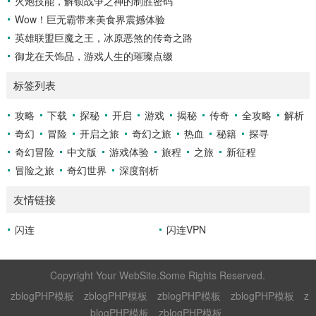
火炮技能，解锁战争之神的制胜密码
Wow！巨无霸带来美食界震撼体验
英雄联盟巨魔之王，冰原恶煞的传奇之路
御龙在天饰品，游戏人生的璀璨点缀
标签列表
攻略
下载
探秘
开启
游戏
揭秘
传奇
全攻略
解析
奇幻
冒险
开启之旅
奇幻之旅
热血
秘籍
探寻
奇幻冒险
中文版
游戏体验
旅程
之旅
新征程
冒险之旅
奇幻世界
深度剖析
友情链接
闪连
闪连VPN
Copyright Your WebSite.Some Rights Reserved.
zblogPHP模板
zblogPHP模板
zblogPHP模板
zblogPHP模板
z
blogPHP模板
zblogPHP模板