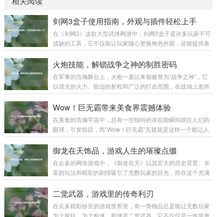
相关阅读
剑网3盒子使用指南，外观与插件轻松上手
在《剑网3》这款大型武侠网游中，剑网3盒子是许多玩家不可
或缺的工具，它不仅能让玩家随心更换角色外观，还能提供各
种实用插件，极大地提升游戏体验,下面就为大家详细介绍剑网
3盒子的使用方法。 下载与安装 你需要前往剑网3盒子的官方
火炮技能，解锁战争之神的制胜密码
网站，在搜索引擎中输入“剑网3盒子”，认准官方标识的网站进
在军事的浩瀚舞台上，火炮一直以来都被誉为“战争之神”，它
入，在官网首页，通常会有醒目的“下载”按钮，点击后选择适
以强大的火力、较远的射程和广泛的打击范围，在战场上发挥
合你系统的版本进行下载，下载完成后，找到安装包文件，双
着举足轻重的作用，而火炮技能，则是让这尊“战争之神”真正
击运行，按照安装向导的提示，选择安装路径，一般建议不要
展现威力的制胜密码。 火炮技能涵盖了多个方面，从最基础的
Wow！巨无霸带来美食界震撼体验
安装在系统盘，以免影响电脑性能...
操作技能到复杂的战术运用,每一个环节都决定着火炮在战场上
在美食的浩瀚宇宙中，总有一些独特的存在能瞬间抓住人们的
能否发挥出最大效能。 操作技能是火炮技能的基石，一名合格
眼球，引发惊叹，而“Wow！巨无霸”无疑就是这样一个能让人
的火炮手，首先要熟练掌握火炮的装填、瞄准和发射等基本操
发出由衷赞叹的美食奇迹。 “Wow！巨无霸”，单是这个名字就
作，装填看似简单，实则大有学问，不同类型的炮弹有不同的
充满了魔力。“Wow”代表着惊叹、震撼，而“巨无霸”则明确了
御龙在天饰品，游戏人生的璀璨点缀
装填方式和要求，装填的速度和准确性...
它的体量与霸气，当它第一次出现在人们的视野中时，那种视
在众多的网络游戏中，《御龙在天》以其宏大的历史背景、丰
觉上的冲击感就如同看到一座美食小山般，让人忍不住脱口而
富的玩法和精彩的剧情吸引了无数玩家的目光，而在这个充满
出“Wow”。 从外观来看，“Wow！巨无霸”拥有令人咋舌的尺
热血与激情的游戏世界里，御龙在天饰品宛如一颗颗璀璨的明
寸，它比普通的汉堡要大上好几圈，面包胚高高隆起，仿佛是
珠,为玩家们的游戏体验增添了别样的光彩。 御龙在天饰品不仅
二觉武器，游戏里的传奇利刃
一座小山丘，那金黄酥...
仅是一种装饰，更是实力与身份的象征，从最初级的简单饰品
在众多精彩纷呈的游戏世界里，有一类物品总是能让无数玩家
到高级的珍稀饰品，每一件都承载着玩家的心血与努力，当玩
为之疯狂、为之痴迷，那便是二觉武器，它不仅仅是一件简单