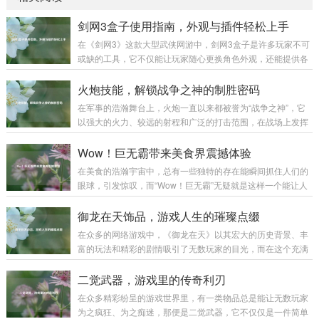
剑网3盒子使用指南，外观与插件轻松上手
在《剑网3》这款大型武侠网游中，剑网3盒子是许多玩家不可
或缺的工具，它不仅能让玩家随心更换角色外观，还能提供各
种实用插件，极大地提升游戏体验,下面就为大家详细介绍剑网
3盒子的使用方法。 下载与安装 你需要前往剑网3盒子的官方
火炮技能，解锁战争之神的制胜密码
网站，在搜索引擎中输入“剑网3盒子”，认准官方标识的网站进
在军事的浩瀚舞台上，火炮一直以来都被誉为“战争之神”，它
入，在官网首页，通常会有醒目的“下载”按钮，点击后选择适
以强大的火力、较远的射程和广泛的打击范围，在战场上发挥
合你系统的版本进行下载，下载完成后，找到安装包文件，双
着举足轻重的作用，而火炮技能，则是让这尊“战争之神”真正
击运行，按照安装向导的提示，选择安装路径，一般建议不要
展现威力的制胜密码。 火炮技能涵盖了多个方面，从最基础的
Wow！巨无霸带来美食界震撼体验
安装在系统盘，以免影响电脑性能...
操作技能到复杂的战术运用,每一个环节都决定着火炮在战场上
在美食的浩瀚宇宙中，总有一些独特的存在能瞬间抓住人们的
能否发挥出最大效能。 操作技能是火炮技能的基石，一名合格
眼球，引发惊叹，而“Wow！巨无霸”无疑就是这样一个能让人
的火炮手，首先要熟练掌握火炮的装填、瞄准和发射等基本操
发出由衷赞叹的美食奇迹。 “Wow！巨无霸”，单是这个名字就
作，装填看似简单，实则大有学问，不同类型的炮弹有不同的
充满了魔力。“Wow”代表着惊叹、震撼，而“巨无霸”则明确了
御龙在天饰品，游戏人生的璀璨点缀
装填方式和要求，装填的速度和准确性...
它的体量与霸气，当它第一次出现在人们的视野中时，那种视
在众多的网络游戏中，《御龙在天》以其宏大的历史背景、丰
觉上的冲击感就如同看到一座美食小山般，让人忍不住脱口而
富的玩法和精彩的剧情吸引了无数玩家的目光，而在这个充满
出“Wow”。 从外观来看，“Wow！巨无霸”拥有令人咋舌的尺
热血与激情的游戏世界里，御龙在天饰品宛如一颗颗璀璨的明
寸，它比普通的汉堡要大上好几圈，面包胚高高隆起，仿佛是
珠,为玩家们的游戏体验增添了别样的光彩。 御龙在天饰品不仅
二觉武器，游戏里的传奇利刃
一座小山丘，那金黄酥...
仅是一种装饰，更是实力与身份的象征，从最初级的简单饰品
在众多精彩纷呈的游戏世界里，有一类物品总是能让无数玩家
到高级的珍稀饰品，每一件都承载着玩家的心血与努力，当玩
为之疯狂、为之痴迷，那便是二觉武器，它不仅仅是一件简单