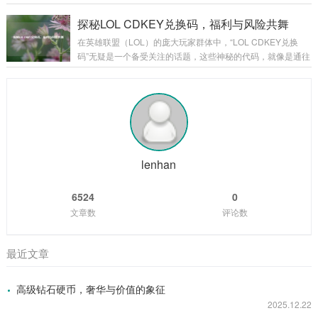
家初入游戏，那些基础的饰品或许只能提供一些微不足道的属
的装备，更是玩家们在游戏征程中的荣耀象征,是实力的具象化
性加成，但它们却是玩家踏上征程的起点，陪伴着玩家在新手
体现。 二觉武器往往伴随着角色的二次觉醒而出现，当玩家历
探秘LOL CDKEY兑换码，福利与风险共舞
村蹒跚学步,逐渐熟悉这个陌生而又充满魅力的...
经千辛万苦，将角色培养到一定阶段，解锁二次觉醒的那一
在英雄联盟（LOL）的庞大玩家群体中，“LOL CDKEY兑换
刻，二觉武器就如同神秘宝藏一般，在游戏的迷雾中逐渐露出
码”无疑是一个备受关注的话题，这些神秘的代码，就像是通往
它的锋芒，它的出现，标志着角色进入了一个全新的境界,拥有
游戏宝藏世界的钥匙，吸引着无数玩家去追寻和探索。 CDKE
了更强大的能力和更独特的玩法。 从外观上来看，二觉武器无
Y兑换码,就是一串由字母和数字组成的代码，玩家可以在英雄
疑是游戏美术设计的精华所在，每一把二觉...
联盟官方指定的兑换页面输入这些代码，从而获得各种游戏内
的奖励，这些奖励可谓丰富多彩，从稀有的英雄皮肤、珍贵的
英雄角色，到各种游戏道具和加成，应有尽有，对于玩家而
言，一个有效的CDKEY兑换码就像是一份意外之喜，能让他们
在游戏中获得更多的乐趣和优势...
lenhan
6524
0
文章数
评论数
最近文章
高级钻石硬币，奢华与价值的象征
2025.12.22