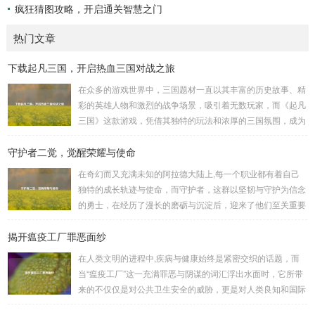
疯狂猜图攻略，开启通关智慧之门
热门文章
下载起凡三国，开启热血三国对战之旅
在众多的游戏世界中，三国题材一直以其丰富的历史故事、精
彩的英雄人物和激烈的战争场景，吸引着无数玩家，而《起凡
三国》这款游戏，凭借其独特的玩法和浓厚的三国氛围，成为
了许多三国游戏爱好者的心头好，就让我们一起来了解一下如
守护者二觉，觉醒荣耀与使命
何进行起凡三国下载,开启一段热血的三国对战之旅。 《起凡
三国》为玩家们构建了一个充满激情与挑战的三国战场，你可
在奇幻而又充满未知的阿拉德大陆上,每一个职业都有着自己
以化身为三国时期的知名将领，如勇猛无双的吕布、足智多谋
独特的成长轨迹与使命，而守护者，这群以坚韧与守护为信念
的诸葛亮、忠义双全的关羽等，率领自己的军队在战场上冲锋
的勇士，在经历了漫长的磨砺与沉淀后，迎来了他们至关重要
陷阵、排兵布阵，游戏中的每一场战斗都充满了变...
的二次觉醒，绽放出了更为耀眼的光芒。 守护者,自踏上这片
揭开瘟疫工厂罪恶面纱
大陆的那一刻起，便肩负着守护的重任，他们身躯魁梧，手持
巨盾，宛如一道不可逾越的城墙，为队友们遮风挡雨，抵御着
在人类文明的进程中,疾病与健康始终是紧密交织的话题，而
来自各方的邪恶势力，最初，他们凭借着基础的技能和坚定的
当“瘟疫工厂”这一充满罪恶与阴谋的词汇浮出水面时，它所带
意志，在一次次战斗中积累着经验，不断成长，无论是在阴森
来的不仅仅是对公共卫生安全的威胁，更是对人类良知和国际
恐怖的地下墓穴，还是在战火纷飞的前线战场，守...
秩序的严重挑战。 “瘟疫工厂”并非是自然形成的某种场所，而