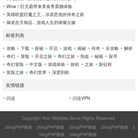
Wow！巨无霸带来美食界震撼体验
英雄联盟巨魔之王，冰原恶煞的传奇之路
御龙在天饰品，游戏人生的璀璨点缀
标签列表
攻略
下载
探秘
开启
游戏
揭秘
传奇
全攻略
解析
奇幻
冒险
开启之旅
奇幻之旅
热血
秘籍
探寻
奇幻冒险
中文版
游戏体验
旅程
之旅
新征程
冒险之旅
奇幻世界
深度剖析
友情链接
闪连
闪连VPN
Copyright Your WebSite.Some Rights Reserved.
zblogPHP模板
zblogPHP模板
zblogPHP模板
zblogPHP模板
z
blogPHP模板
zblogPHP模板