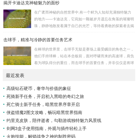
揭开卡迪达克神秘魅力的面纱
是一些别有用心的势力为了实现其不可告人的目的，秘密设立
的进行生物武器研发和试验的地方，这些所谓的“工厂”，披着
在广袤而神秘的自然世界中,有一个鲜为人知却充满独特魅力
科学研究的外衣，实则干着违背人道、危害全球的勾当。 从
的地方——卡迪达克，它宛如一颗被岁月遗忘在角落的璀璨明
历史上看,生物武器的使用曾经给人类带来过惨痛的教训，在
珠，静静地散发着属于自己的光芒，等待着勇敢的探索者去揭
战争时期，某些国家就曾利用细菌、病毒...
开它那神秘的面纱。 卡迪达克位于一片偏远的地域,那里有着
击球手，精准与冷静的首要任务艺术
复杂多样的地形地貌，高耸入云的山脉连绵起伏，像是大自然
用巨手堆砌而成的巍峨屏障，山峰上终年积雪不化，在阳光的
在棒球的世界里，击球手无疑是赛场上最受瞩目的角色之一，
照耀下闪耀着刺眼的银光，仿佛是大自然赐予这片土地的皇
他们手持球棒，站在本垒板前，面对呼啸而来的高速球，肩负
冠，而山脚下，则是一片郁郁葱葱的森林，森林里树木种类繁
着为球队得分的重任，而击球手的首要任务，并非仅仅是将球
多，高大的乔木遮天蔽日，阳光只能透过枝叶的缝隙...
击出，而是在每一次击球过程中,完美融合精准与冷静。 精
最近发表
准，是击球手的核心技能，棒球比赛中，投手投出的球速度、
轨迹各不相同，有快速直球、变化莫测的曲线球，还有刁钻的
高级钻石硬币，奢华与价值的象征
滑球，击球手需要在极短的时间内，准确判断球的速度、方向
死骑新手任务，开启初入黑暗的奇幻之旅
和落点，然后调整自己的击球动作，这不仅要求击球手具备出
色的视力和反应能力,更需要大量的训练来培养对球...
死亡骑士新手任务，暗黑世界序章开启
侠盗猎魔2图文攻略，畅玩暗黑世界指南
约里克皮肤，陪伴逝者，勾勒游戏独特魅力风景线
剑网3盒子使用指南，外观与插件轻松上手
火炮技能，解锁战争之神的制胜密码