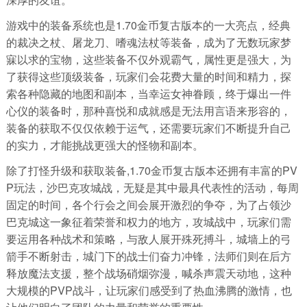
游戏中的装备系统也是1.70金币复古版本的一大亮点，经典
的裁决之杖、屠龙刀、嗜魂法杖等装备，成为了无数玩家梦
寐以求的宝物，这些装备不仅外观霸气，属性更是强大，为
了获得这些顶级装备，玩家们会花费大量的时间和精力，探
索各种隐藏的地图和副本，当幸运女神眷顾，终于爆出一件
心仪的装备时，那种喜悦和成就感是无法用言语来形容的，
装备的获取不仅仅依赖于运气，还需要玩家们不断提升自己
的实力，才能挑战更强大的怪物和副本。
除了打怪升级和获取装备,1.70金币复古版本还拥有丰富的PV
P玩法，沙巴克攻城战，无疑是其中最具代表性的活动，每周
固定的时间，各个行会之间会展开激烈的争夺，为了占领沙
巴克城这一象征着荣誉和权力的地方，攻城战中，玩家们需
要运用各种战术和策略，与敌人展开殊死搏斗，城墙上的弓
箭手不断射击，城门下的战士们奋力冲锋，法师们则在后方
释放魔法支援，整个战场硝烟弥漫，喊杀声震天动地，这种
大规模的PVP战斗，让玩家们感受到了热血沸腾的激情，也