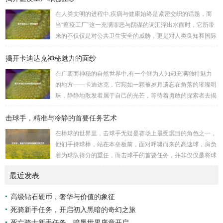
巨盾，宛如一道不可逾越的城墙，为队友们遮风挡雨，抵御着
在人类文明的进程中,疾病与健康始终是紧密交织的话题，而
来自各方的邪恶势力，最初，他们凭借着基础的技能和坚定的
当“瘟疫工厂”这一充满罪恶与阴谋的词汇浮出水面时，它所带
意志，在一次次战斗中积累着经验，不断成长，无论是在阴森
来的不仅仅是对公共卫生安全的威胁，更是对人类良知和国际
恐怖的地下墓穴，还是在战火纷飞的前线战场，守...
秩序的严重挑战。 “瘟疫工厂”并非是自然形成的某种场所，而
揭开卡迪达克神秘魅力的面纱
是一些别有用心的势力为了实现其不可告人的目的，秘密设立
的进行生物武器研发和试验的地方，这些所谓的“工厂”，披着
在广袤而神秘的自然世界中,有一个鲜为人知却充满独特魅力
科学研究的外衣，实则干着违背人道、危害全球的勾当。 从
的地方——卡迪达克，它宛如一颗被岁月遗忘在角落的璀璨明
历史上看,生物武器的使用曾经给人类带来过惨痛的教训，在
珠，静静地散发着属于自己的光芒，等待着勇敢的探索者去揭
战争时期，某些国家就曾利用细菌、病毒...
开它那神秘的面纱。 卡迪达克位于一片偏远的地域,那里有着
击球手，精准与冷静的首要任务艺术
复杂多样的地形地貌，高耸入云的山脉连绵起伏，像是大自然
用巨手堆砌而成的巍峨屏障，山峰上终年积雪不化，在阳光的
在棒球的世界里，击球手无疑是赛场上最受瞩目的角色之一，
照耀下闪耀着刺眼的银光，仿佛是大自然赐予这片土地的皇
他们手持球棒，站在本垒板前，面对呼啸而来的高速球，肩负
冠，而山脚下，则是一片郁郁葱葱的森林，森林里树木种类繁
着为球队得分的重任，而击球手的首要任务，并非仅仅是将球
多，高大的乔木遮天蔽日，阳光只能透过枝叶的缝隙...
击出，而是在每一次击球过程中,完美融合精准与冷静。 精
最近发表
准，是击球手的核心技能，棒球比赛中，投手投出的球速度、
轨迹各不相同，有快速直球、变化莫测的曲线球，还有刁钻的
高级钻石硬币，奢华与价值的象征
滑球，击球手需要在极短的时间内，准确判断球的速度、方向
死骑新手任务，开启初入黑暗的奇幻之旅
和落点，然后调整自己的击球动作，这不仅要求击球手具备出
色的视力和反应能力,更需要大量的训练来培养对球...
死亡骑士新手任务，暗黑世界序章开启