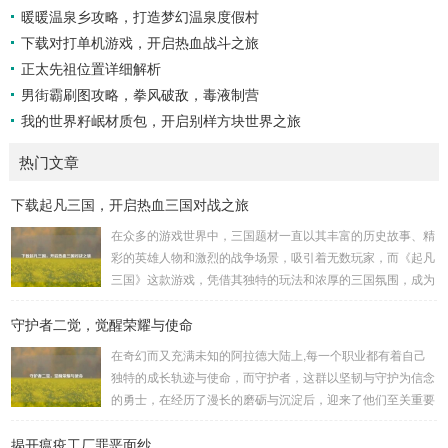
暖暖温泉乡攻略，打造梦幻温泉度假村
下载对打单机游戏，开启热血战斗之旅
正太先祖位置详细解析
男街霸刷图攻略，拳风破敌，毒液制营
我的世界籽岷材质包，开启别样方块世界之旅
热门文章
下载起凡三国，开启热血三国对战之旅
在众多的游戏世界中，三国题材一直以其丰富的历史故事、精
彩的英雄人物和激烈的战争场景，吸引着无数玩家，而《起凡
三国》这款游戏，凭借其独特的玩法和浓厚的三国氛围，成为
了许多三国游戏爱好者的心头好，就让我们一起来了解一下如
守护者二觉，觉醒荣耀与使命
何进行起凡三国下载,开启一段热血的三国对战之旅。 《起凡
三国》为玩家们构建了一个充满激情与挑战的三国战场，你可
在奇幻而又充满未知的阿拉德大陆上,每一个职业都有着自己
以化身为三国时期的知名将领，如勇猛无双的吕布、足智多谋
独特的成长轨迹与使命，而守护者，这群以坚韧与守护为信念
的诸葛亮、忠义双全的关羽等，率领自己的军队在战场上冲锋
的勇士，在经历了漫长的磨砺与沉淀后，迎来了他们至关重要
陷阵、排兵布阵，游戏中的每一场战斗都充满了变...
的二次觉醒，绽放出了更为耀眼的光芒。 守护者,自踏上这片
揭开瘟疫工厂罪恶面纱
大陆的那一刻起，便肩负着守护的重任，他们身躯魁梧，手持