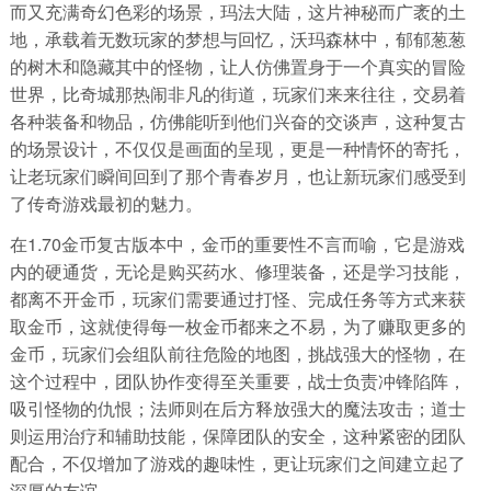
而又充满奇幻色彩的场景，玛法大陆，这片神秘而广袤的土
地，承载着无数玩家的梦想与回忆，沃玛森林中，郁郁葱葱
的树木和隐藏其中的怪物，让人仿佛置身于一个真实的冒险
世界，比奇城那热闹非凡的街道，玩家们来来往往，交易着
各种装备和物品，仿佛能听到他们兴奋的交谈声，这种复古
的场景设计，不仅仅是画面的呈现，更是一种情怀的寄托，
让老玩家们瞬间回到了那个青春岁月，也让新玩家们感受到
了传奇游戏最初的魅力。
在1.70金币复古版本中，金币的重要性不言而喻，它是游戏
内的硬通货，无论是购买药水、修理装备，还是学习技能，
都离不开金币，玩家们需要通过打怪、完成任务等方式来获
取金币，这就使得每一枚金币都来之不易，为了赚取更多的
金币，玩家们会组队前往危险的地图，挑战强大的怪物，在
这个过程中，团队协作变得至关重要，战士负责冲锋陷阵，
吸引怪物的仇恨；法师则在后方释放强大的魔法攻击；道士
则运用治疗和辅助技能，保障团队的安全，这种紧密的团队
配合，不仅增加了游戏的趣味性，更让玩家们之间建立起了
深厚的友谊。