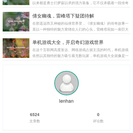
以来都是勇士们梦寐以求的强力装备，它不仅承载着一段传奇
的军事集团，游戏巧妙地将历史上的重大事件和著名战役融入
的历史，更以其独特的属性和强大的威力，在无数次惊心动魄
其中，让玩家仿佛亲身置身于那个波澜壮阔的时代，从官渡之
的战斗中陪伴着勇士们披荆斩棘，而泰拉石武器的升级，更是
倩女幽魂，雷峰塔下疑团待解
战曹操以少胜多击败袁绍，奠定统一北方的基础...
为这场冒险之旅增添了全新的色彩和无限的可能。 泰拉石武器
在那遥远而又神秘的仙侠世界里，《倩女幽魂》的传奇故事一
的诞生源于古老的泰拉文明,传说中，泰拉文明曾经无比辉煌，
直以一种独特的魅力萦绕在人们的心头，雷峰塔宛如一座巨大
其锻造技术更是达到了登峰造极的境界，泰拉石便是那个时代
的谜团，矗立在烟雨朦胧的江南大地，引得无数侠客、修道之
遗留下来的珍贵材料，蕴含着神秘而强大的力量，当勇士们历
士纷纷前来探寻其中隐藏的秘密。 雷峰塔，本是镇压妖邪之物
单机游戏大全，开启奇幻游戏世界
经千辛万苦，收集齐所需的材料，成功锻造出...
的神圣之地，在《倩女幽魂》的世界中，它却逐渐成为了一个
在这个互联网高度发达、网络游戏占据主流的时代，单机游戏
充满诡异和谜团的存在，关于雷峰塔的传说层出不穷，有人说
依然以其独特的魅力吸引着无数玩家，单机游戏大全就像是一
塔中封印着上古时期的强大妖邪，其怨念化作了阴云，笼罩着
座宝库，为玩家们提供了各种各样精彩纷呈的游戏体验,让我们
塔的周围；也有人传言，雷峰塔是连接阴阳两界的通道，每当
一同走进这个单机游戏的奇幻世界。 角色扮演类 角色扮演类单
月圆之夜,就会有诡异的事件发生。 有一位年...
机游戏是单机游戏大全中非常受欢迎的一个类别，以《上古卷
轴 5：天际》为例，这款游戏构建了一个宏大而开放的奇幻世
界，玩家可以自由地探索天际省的每一寸土地，与各种种族的
NPC互动，学习魔法、剑术等技能，完成丰富多样的任务，游
戏中丰富的剧情线和角色发展系统，让...
lenhan
6524
0
文章数
评论数