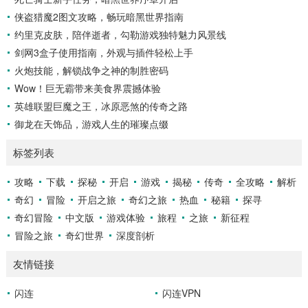
侠盗猎魔2图文攻略，畅玩暗黑世界指南
约里克皮肤，陪伴逝者，勾勒游戏独特魅力风景线
剑网3盒子使用指南，外观与插件轻松上手
火炮技能，解锁战争之神的制胜密码
Wow！巨无霸带来美食界震撼体验
英雄联盟巨魔之王，冰原恶煞的传奇之路
御龙在天饰品，游戏人生的璀璨点缀
标签列表
攻略
下载
探秘
开启
游戏
揭秘
传奇
全攻略
解析
奇幻
冒险
开启之旅
奇幻之旅
热血
秘籍
探寻
奇幻冒险
中文版
游戏体验
旅程
之旅
新征程
冒险之旅
奇幻世界
深度剖析
友情链接
闪连
闪连VPN