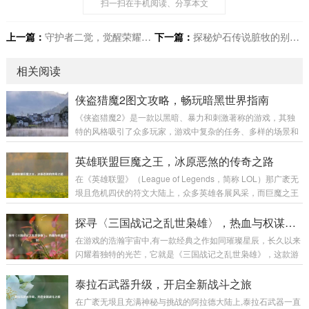
扫一扫在手机阅读、分享本文
上一篇：
守护者二觉，觉醒荣耀与使命
下一篇：
探秘炉石传说脏牧的别样魅力
相关阅读
侠盗猎魔2图文攻略，畅玩暗黑世界指南
《侠盗猎魔2》是一款以黑暗、暴力和刺激著称的游戏，其独
特的风格吸引了众多玩家，游戏中复杂的任务、多样的场景和
富有挑战性的战斗让不少玩家感到困惑，本文将为大家带来一
份详细的图文攻略，助力玩家顺利通关,深入体验这款游戏的魅
英雄联盟巨魔之王，冰原恶煞的传奇之路
力。 游戏初始准备 在开始游戏前，需要对游戏的基本操作有一
在《英雄联盟》（League of Legends，简称 LOL）那广袤无
定了解。《侠盗猎魔2》的操作较为丰富，包括移动、攻击、
垠且危机四伏的符文大陆上，众多英雄各展风采，而巨魔之王
潜行等多个方面。 移动操作：使用键盘的方向键或者W、A、
特朗德尔宛如冰原上的一座巍峨巨峰，散发着令人胆寒的气息,
S、D键来控制主角的前后左右移动，在游戏中，不同的移动速
书写着属于自己的独特传奇。 巨魔之王特朗德尔出生于弗雷尔
探寻〈三国战记之乱世枭雄〉，热血与权谋交织
度会有不同的效果，比如快速奔...
卓德那片终年被冰雪覆盖的土地，这片严酷的环境塑造了他坚
在游戏的浩瀚宇宙中,有一款经典之作如同璀璨星辰，长久以来
韧不拔且凶狠残暴的性格，弗雷尔卓德的冰原上，部落林立，
闪耀着独特的光芒，它就是《三国战记之乱世枭雄》，这款游
为了争夺有限的资源，各个部落之间时常爆发激烈的冲突，特
戏以其丰富的玩法、精彩的剧情和深入人心的角色设定，带领
朗德尔所在的部落生活艰苦，恶劣的自然条件和其他部落的威
玩家穿越回那个群雄逐鹿、战火纷飞的三国乱世。 《三国战记
泰拉石武器升级，开启全新战斗之旅
胁让他们的生存岌岌可危...
之乱世枭雄》以东汉末年的三国时期为宏大背景，这个时期，
在广袤无垠且充满神秘与挑战的阿拉德大陆上,泰拉石武器一直
汉室衰微，天下大乱，各路诸侯纷纷崛起，形成了一个个强大