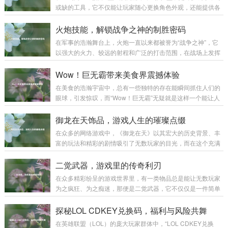
或缺的工具，它不仅能让玩家随心更换角色外观，还能提供各
种实用插件，极大地提升游戏体验,下面就为大家详细介绍剑网
3盒子的使用方法。 下载与安装 你需要前往剑网3盒子的官方
火炮技能，解锁战争之神的制胜密码
网站，在搜索引擎中输入“剑网3盒子”，认准官方标识的网站进
在军事的浩瀚舞台上，火炮一直以来都被誉为“战争之神”，它
入，在官网首页，通常会有醒目的“下载”按钮，点击后选择适
以强大的火力、较远的射程和广泛的打击范围，在战场上发挥
合你系统的版本进行下载，下载完成后，找到安装包文件，双
着举足轻重的作用，而火炮技能，则是让这尊“战争之神”真正
击运行，按照安装向导的提示，选择安装路径，一般建议不要
展现威力的制胜密码。 火炮技能涵盖了多个方面，从最基础的
Wow！巨无霸带来美食界震撼体验
安装在系统盘，以免影响电脑性能...
操作技能到复杂的战术运用,每一个环节都决定着火炮在战场上
在美食的浩瀚宇宙中，总有一些独特的存在能瞬间抓住人们的
能否发挥出最大效能。 操作技能是火炮技能的基石，一名合格
眼球，引发惊叹，而“Wow！巨无霸”无疑就是这样一个能让人
的火炮手，首先要熟练掌握火炮的装填、瞄准和发射等基本操
发出由衷赞叹的美食奇迹。 “Wow！巨无霸”，单是这个名字就
作，装填看似简单，实则大有学问，不同类型的炮弹有不同的
充满了魔力。“Wow”代表着惊叹、震撼，而“巨无霸”则明确了
御龙在天饰品，游戏人生的璀璨点缀
装填方式和要求，装填的速度和准确性...
它的体量与霸气，当它第一次出现在人们的视野中时，那种视
在众多的网络游戏中，《御龙在天》以其宏大的历史背景、丰
觉上的冲击感就如同看到一座美食小山般，让人忍不住脱口而
富的玩法和精彩的剧情吸引了无数玩家的目光，而在这个充满
出“Wow”。 从外观来看，“Wow！巨无霸”拥有令人咋舌的尺
热血与激情的游戏世界里，御龙在天饰品宛如一颗颗璀璨的明
寸，它比普通的汉堡要大上好几圈，面包胚高高隆起，仿佛是
珠,为玩家们的游戏体验增添了别样的光彩。 御龙在天饰品不仅
二觉武器，游戏里的传奇利刃
一座小山丘，那金黄酥...
仅是一种装饰，更是实力与身份的象征，从最初级的简单饰品
在众多精彩纷呈的游戏世界里，有一类物品总是能让无数玩家
到高级的珍稀饰品，每一件都承载着玩家的心血与努力，当玩
为之疯狂、为之痴迷，那便是二觉武器，它不仅仅是一件简单
家初入游戏，那些基础的饰品或许只能提供一些微不足道的属
的装备，更是玩家们在游戏征程中的荣耀象征,是实力的具象化
性加成，但它们却是玩家踏上征程的起点，陪伴着玩家在新手
体现。 二觉武器往往伴随着角色的二次觉醒而出现，当玩家历
探秘LOL CDKEY兑换码，福利与风险共舞
村蹒跚学步,逐渐熟悉这个陌生而又充满魅力的...
经千辛万苦，将角色培养到一定阶段，解锁二次觉醒的那一
在英雄联盟（LOL）的庞大玩家群体中，“LOL CDKEY兑换