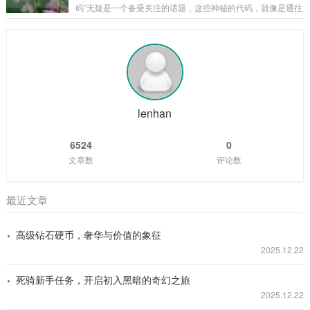
刻，二觉武器就如同神秘宝藏一般，在游戏的迷雾中逐渐露出
码”无疑是一个备受关注的话题，这些神秘的代码，就像是通往
它的锋芒，它的出现，标志着角色进入了一个全新的境界,拥有
游戏宝藏世界的钥匙，吸引着无数玩家去追寻和探索。 CDKE
了更强大的能力和更独特的玩法。 从外观上来看，二觉武器无
Y兑换码,就是一串由字母和数字组成的代码，玩家可以在英雄
疑是游戏美术设计的精华所在，每一把二觉...
联盟官方指定的兑换页面输入这些代码，从而获得各种游戏内
的奖励，这些奖励可谓丰富多彩，从稀有的英雄皮肤、珍贵的
英雄角色，到各种游戏道具和加成，应有尽有，对于玩家而
言，一个有效的CDKEY兑换码就像是一份意外之喜，能让他们
在游戏中获得更多的乐趣和优势...
lenhan
6524
0
文章数
评论数
最近文章
高级钻石硬币，奢华与价值的象征
2025.12.22
死骑新手任务，开启初入黑暗的奇幻之旅
2025.12.22