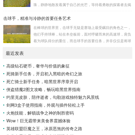
历史上看,生物武器的使用曾经给人类带来过惨痛的教训，在
珠，静静地散发着属于自己的光芒，等待着勇敢的探索者去揭
战争时期，某些国家就曾利用细菌、病毒...
开它那神秘的面纱。 卡迪达克位于一片偏远的地域,那里有着
击球手，精准与冷静的首要任务艺术
复杂多样的地形地貌，高耸入云的山脉连绵起伏，像是大自然
用巨手堆砌而成的巍峨屏障，山峰上终年积雪不化，在阳光的
在棒球的世界里，击球手无疑是赛场上最受瞩目的角色之一，
照耀下闪耀着刺眼的银光，仿佛是大自然赐予这片土地的皇
他们手持球棒，站在本垒板前，面对呼啸而来的高速球，肩负
冠，而山脚下，则是一片郁郁葱葱的森林，森林里树木种类繁
着为球队得分的重任，而击球手的首要任务，并非仅仅是将球
多，高大的乔木遮天蔽日，阳光只能透过枝叶的缝隙...
击出，而是在每一次击球过程中,完美融合精准与冷静。 精
最近发表
准，是击球手的核心技能，棒球比赛中，投手投出的球速度、
轨迹各不相同，有快速直球、变化莫测的曲线球，还有刁钻的
高级钻石硬币，奢华与价值的象征
滑球，击球手需要在极短的时间内，准确判断球的速度、方向
死骑新手任务，开启初入黑暗的奇幻之旅
和落点，然后调整自己的击球动作，这不仅要求击球手具备出
色的视力和反应能力,更需要大量的训练来培养对球...
死亡骑士新手任务，暗黑世界序章开启
侠盗猎魔2图文攻略，畅玩暗黑世界指南
约里克皮肤，陪伴逝者，勾勒游戏独特魅力风景线
剑网3盒子使用指南，外观与插件轻松上手
火炮技能，解锁战争之神的制胜密码
Wow！巨无霸带来美食界震撼体验
英雄联盟巨魔之王，冰原恶煞的传奇之路