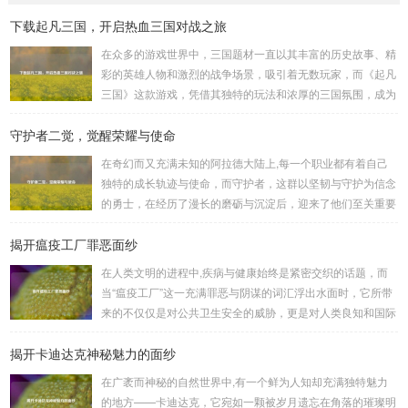
下载起凡三国，开启热血三国对战之旅
在众多的游戏世界中，三国题材一直以其丰富的历史故事、精
彩的英雄人物和激烈的战争场景，吸引着无数玩家，而《起凡
三国》这款游戏，凭借其独特的玩法和浓厚的三国氛围，成为
了许多三国游戏爱好者的心头好，就让我们一起来了解一下如
守护者二觉，觉醒荣耀与使命
何进行起凡三国下载,开启一段热血的三国对战之旅。 《起凡
三国》为玩家们构建了一个充满激情与挑战的三国战场，你可
在奇幻而又充满未知的阿拉德大陆上,每一个职业都有着自己
以化身为三国时期的知名将领，如勇猛无双的吕布、足智多谋
独特的成长轨迹与使命，而守护者，这群以坚韧与守护为信念
的诸葛亮、忠义双全的关羽等，率领自己的军队在战场上冲锋
的勇士，在经历了漫长的磨砺与沉淀后，迎来了他们至关重要
陷阵、排兵布阵，游戏中的每一场战斗都充满了变...
的二次觉醒，绽放出了更为耀眼的光芒。 守护者,自踏上这片
揭开瘟疫工厂罪恶面纱
大陆的那一刻起，便肩负着守护的重任，他们身躯魁梧，手持
巨盾，宛如一道不可逾越的城墙，为队友们遮风挡雨，抵御着
在人类文明的进程中,疾病与健康始终是紧密交织的话题，而
来自各方的邪恶势力，最初，他们凭借着基础的技能和坚定的
当“瘟疫工厂”这一充满罪恶与阴谋的词汇浮出水面时，它所带
意志，在一次次战斗中积累着经验，不断成长，无论是在阴森
来的不仅仅是对公共卫生安全的威胁，更是对人类良知和国际
恐怖的地下墓穴，还是在战火纷飞的前线战场，守...
秩序的严重挑战。 “瘟疫工厂”并非是自然形成的某种场所，而
揭开卡迪达克神秘魅力的面纱
是一些别有用心的势力为了实现其不可告人的目的，秘密设立
的进行生物武器研发和试验的地方，这些所谓的“工厂”，披着
在广袤而神秘的自然世界中,有一个鲜为人知却充满独特魅力
科学研究的外衣，实则干着违背人道、危害全球的勾当。 从
的地方——卡迪达克，它宛如一颗被岁月遗忘在角落的璀璨明